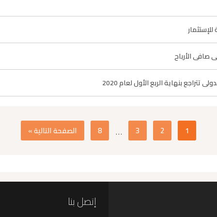
للإستثمار
ي صافي الأرباح
1
2
3
8
الصفحة التالية »
…
إتصل بنا