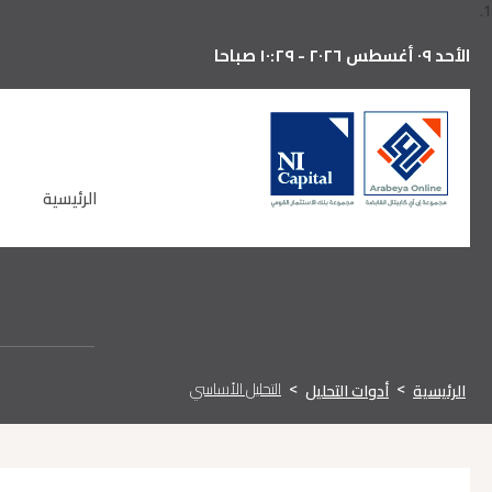
1.
الأحد ٠٩ أغسطس ٢٠٢٦ - ١٠:٢٩ صباحا
الرئيسية
التحليل اﻷساسي
الرئيسية
أدوات التحليل
>
>