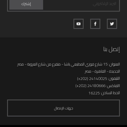
إتصل بنا
العنوان: 15 شارع فوزي المطيعي باشا - متفرع من شارع العروبة - مصر
الجديدة - القاهرة - مصر
التليفون:
24140025 (202+)
االفاكس: 24180666 (202+)
الخط الساخن:
16225
جهات اﻹتصال