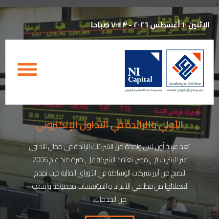
1.
الإثنين ١٠ أغسطس ٢٠٢٦ - ٧:٤٣ صباحا
اﻷولي والرائدة في التداول اﻹلكتروني
تعد عربية أون لاين واحدة من الشركات الرائدة في مجال التداول
عبر الإنترنت في مصر، تعتمد الشركة على خبرة منذ عام 2006
لتصبح من أبرز شركات الوساطة في الأوراق المالية حيث تقدم
لعملائها من قطاعي الأفراد و المؤسسات مجموعة واسعة
من الخدمات.