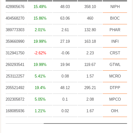
428905676
15.49%
48.03
358.10
NIPH
404568270
15.86%
63.06
460
BIOC
389773303
2.01%
2.61
132.80
PHAR
359660990
19.99%
27.19
163.18
INFI
312941750
-2.62%
-0.06
2.23
CRST
260293541
19.99%
19.94
119.67
GTWL
253112257
5.41%
0.08
1.57
MCRO
205521492
19.4%
48.12
295.21
DTPP
202305872
5.05%
0.1
2.08
MPCO
168085936
1.21%
0.02
1.67
OIH.